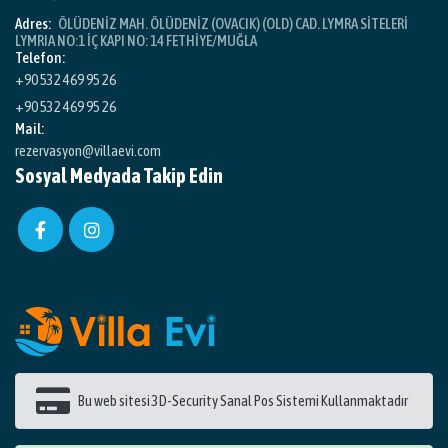
Adres:
ÖLÜDENİZ MAH. ÖLÜDENİZ (OVACIK) (OLD) CAD. LYMRA SİTELERİ
LYMRIA NO:1 İÇ KAPI NO: 14 FETHİYE/MUĞLA
Telefon:
+90 532 469 95 26
+90 532 469 95 26
Mail:
rezervasyon@villaevi.com
Sosyal Medyada Takip Edin
Bu web sitesi 3D-Security Sanal Pos Sistemi Kullanmaktadır