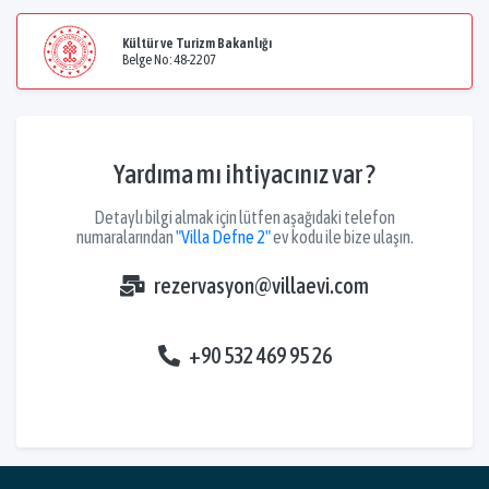
Kültür ve Turizm Bakanlığı
Belge No: 48-2207
Yardıma mı ihtiyacınız var ?
Detaylı bilgi almak için lütfen aşağıdaki telefon
numaralarından
"Villa Defne 2"
ev kodu ile bize ulaşın.
rezervasyon@villaevi.com
+90 532 469 95 26