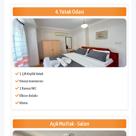
4. Yatak Odası
1 Çift Kişilik Yatak
Havuz manzarası
1 Banyo/WC
Elbise dolabı
Klima
Açık Mutfak - Salon