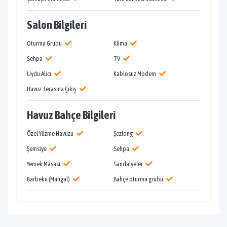
Salon Bilgileri
Oturma Grubu
Klima
Sehpa
TV
Uydu Alıcı
Kablosuz Modem
Havuz Terasına Çıkış
Havuz Bahçe Bilgileri
Özel Yüzme Havuzu
Şezlong
Şemsiye
Sehpa
Yemek Masası
Sandalyeler
Barbekü (Mangal)
Bahçe oturma grubu