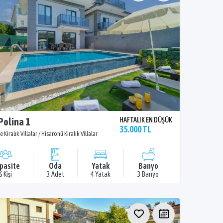
 Polina 1
HAFTALIK EN DÜŞÜK
35.000 TL
e Kiralık Villalar / Hisarönü Kiralık Villalar
pasite
Oda
Yatak
Banyo
6 Kişi
3 Adet
4 Yatak
3 Banyo