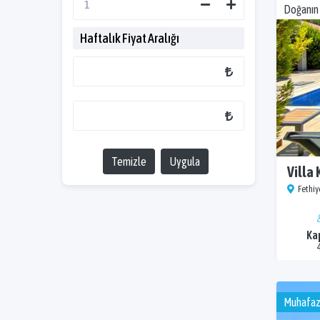
Doğanın 
Haftalık Fiyat Aralığı
Temizle
Uygula
Villa
Fethiye
Ka
Muhafaz