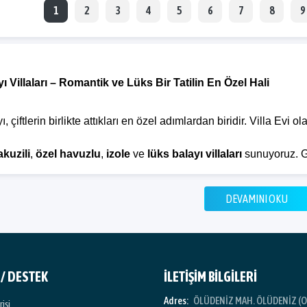
1
2
3
4
5
6
7
8
9
ı Villaları – Romantik ve Lüks Bir Tatilin En Özel Hali
ı, çiftlerin birlikte attıkları en özel adımlardan biridir. Villa Ev
akuzili
,
özel havuzlu
,
izole
ve
lüks balayı villaları
sunuyoruz. G
lanlarda romantizmin tadını çıkarabilirsiniz.
DEVAMINI OKU
n Balayı Villası Tercih Etmelisiniz?
ı villaları; konforu, mahremiyeti ve lüksü bir arada sunan tatil s
 / DESTEK
İLETİŞİM BİLGİLERİ
ne
tamamen size özel bir tatil deneyimi
yaşarsınız.
Adres:
ÖLÜDENİZ MAH. ÖLÜDENİZ (O
rişi