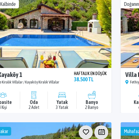
Kalbinde
Doğanın
 Kayaköy 1
HAFTALIK EN DÜŞÜK
Villa
38.500 TL
 Kiralık Villalar / Kayaköy Kiralık Villalar
Fethiy
pasite
Oda
Yatak
Banyo
Ka
4 Kişi
2 Adet
3 Yatak
2 Banyo
akar
Muhafaz