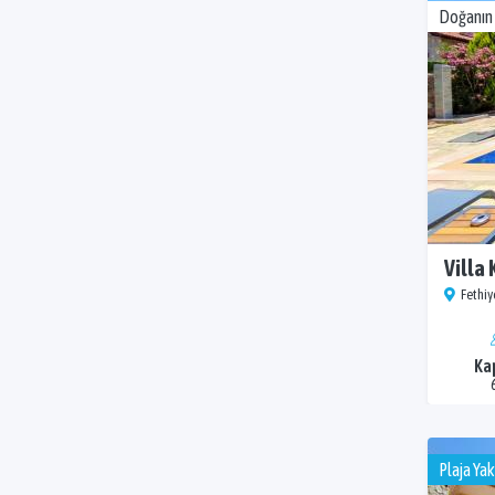
Doğanın 
Villa
Fethiye
Ka
Plaja Yak