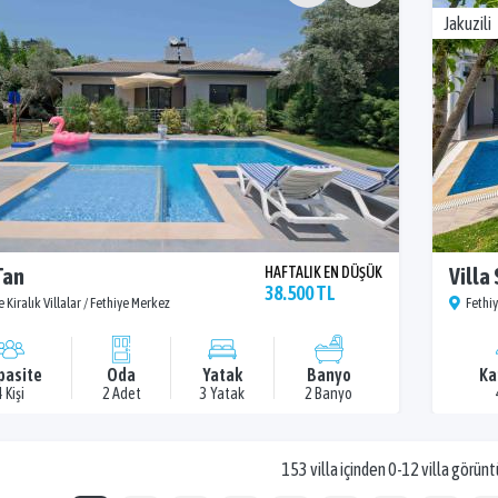
Jakuzili
Tan
HAFTALIK EN DÜŞÜK
Villa
38.500 TL
e Kiralık Villalar / Fethiye Merkez
Fethiy
pasite
Oda
Yatak
Banyo
Ka
4 Kişi
2 Adet
3 Yatak
2 Banyo
153 villa içinden 0-12 villa görünt