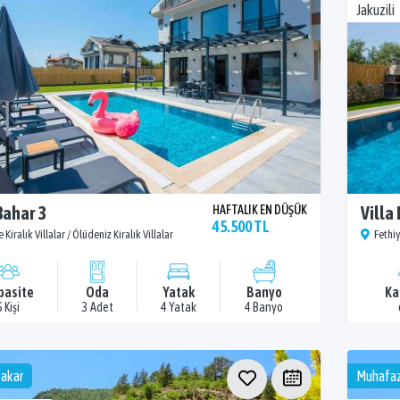
Jakuzili
Bahar 3
HAFTALIK EN DÜŞÜK
Villa
45.500 TL
 Kiralık Villalar / Ölüdeniz Kiralık Villalar
Fethiy
pasite
Oda
Yatak
Banyo
Ka
6 Kişi
3 Adet
4 Yatak
4 Banyo
akar
Muhafaz