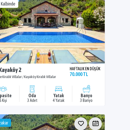
 Kalbinde
 Kayaköy 2
HAFTALIK EN DÜŞÜK
70.000 TL
e Kiralık Villalar / Kayaköy Kiralık Villalar
pasite
Oda
Yatak
Banyo
6 Kişi
3 Adet
4 Yatak
3 Banyo
akar