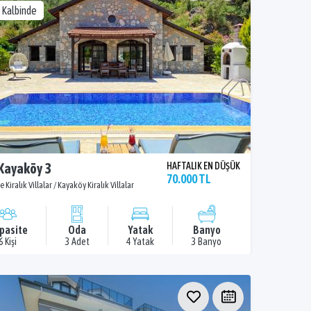
 Kalbinde
 Kayaköy 3
HAFTALIK EN DÜŞÜK
70.000 TL
e Kiralık Villalar / Kayaköy Kiralık Villalar
pasite
Oda
Yatak
Banyo
6 Kişi
3 Adet
4 Yatak
3 Banyo