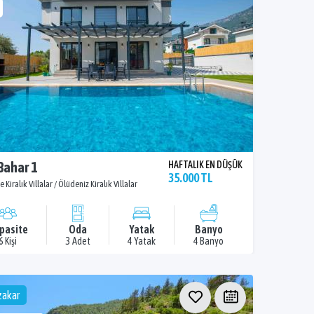
 Bahar 1
HAFTALIK EN DÜŞÜK
35.000 TL
e Kiralık Villalar / Ölüdeniz Kiralık Villalar
pasite
Oda
Yatak
Banyo
6 Kişi
3 Adet
4 Yatak
4 Banyo
akar