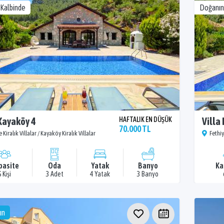
Kalbinde
Doğanın
 Kayaköy 4
HAFTALIK EN DÜŞÜK
Villa
70.000 TL
 Kiralık Villalar / Kayaköy Kiralık Villalar
Fethiy
pasite
Oda
Yatak
Banyo
Ka
6 Kişi
3 Adet
4 Yatak
3 Banyo
ın