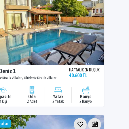
 Deniz 1
HAFTALIK EN DÜŞÜK
40.600 TL
e Kiralık Villalar / Ölüdeniz Kiralık Villalar
pasite
Oda
Yatak
Banyo
4 Kişi
2 Adet
2 Yatak
2 Banyo
akar