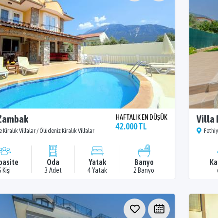
 Zambak
HAFTALIK EN DÜŞÜK
Villa
42.000 TL
 Kiralık Villalar / Ölüdeniz Kiralık Villalar
Fethiy
pasite
Oda
Yatak
Banyo
Ka
6 Kişi
3 Adet
4 Yatak
2 Banyo