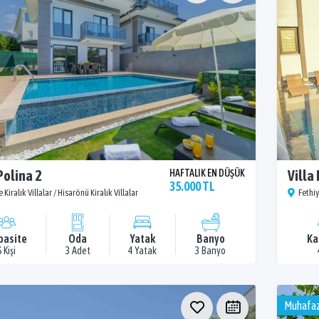
Polina 2
HAFTALIK EN DÜŞÜK
Villa
35.000 TL
 Kiralık Villalar / Hisarönü Kiralık Villalar
Fethiy
pasite
Oda
Yatak
Banyo
Ka
6 Kişi
3 Adet
4 Yatak
3 Banyo
Muhafaz