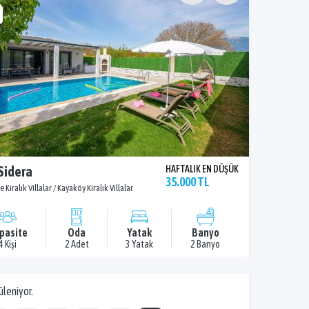
 Sidera
HAFTALIK EN DÜŞÜK
35.000 TL
e Kiralık Villalar / Kayaköy Kiralık Villalar
pasite
Oda
Yatak
Banyo
4 Kişi
2 Adet
3 Yatak
2 Banyo
üleniyor.