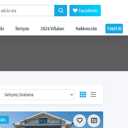
Favorilerim
ibi
İletişim
2026 Villaları
Hakkımızda
Teklif Al
Lüks