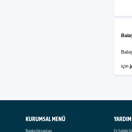
Balay
Balay
için
j
ait a
Nede
Balay
KURUMSAL MENÜ
YARDIM
aksi
Banka Hesapları
Ev Sahibi Gi