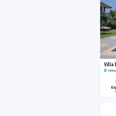
Villa 
Fethiy
Ka