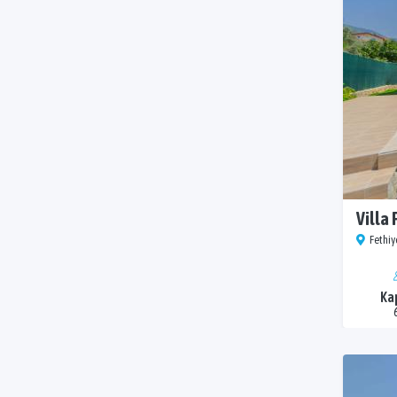
Villa 
Fethiye
Ka