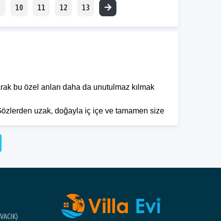
10
11
12
13
i olarak bu özel anları daha da unutulmaz kılmak
özlerden uzak, doğayla iç içe ve tamamen size
eçenekleri arasında öne çıkar. Standart otellerin
VACIK)