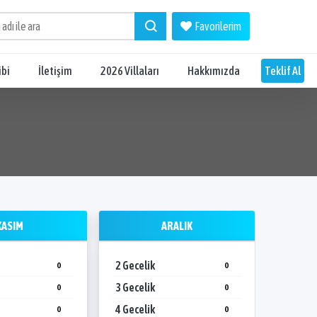
Favorilerim
ibi
İletişim
2026 Villaları
Hakkımızda
Teklif Al
KASIM
ARALIK
2 Gecelik
2 Gecel
0
0
3 Gecelik
3 Gecel
0
0
4 Gecelik
4 Gecel
0
0