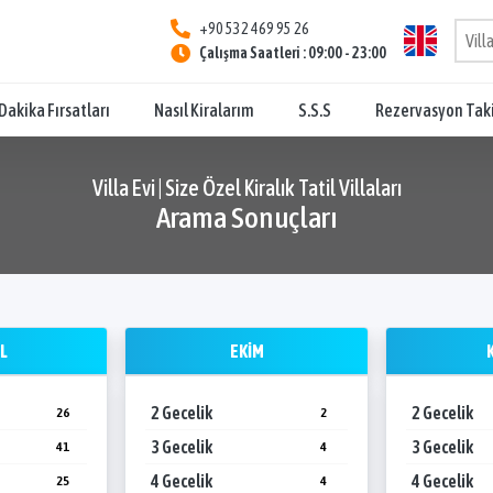
+90 532 469 95 26
Çalışma Saatleri : 09:00 - 23:00
Dakika Fırsatları
Nasıl Kiralarım
S.S.S
Rezervasyon Tak
Villa Evi | Size Özel Kiralık Tatil Villaları
Arama Sonuçları
L
EKIM
2 Gecelik
2 Gecelik
26
2
3 Gecelik
3 Gecelik
41
4
4 Gecelik
4 Gecelik
25
4